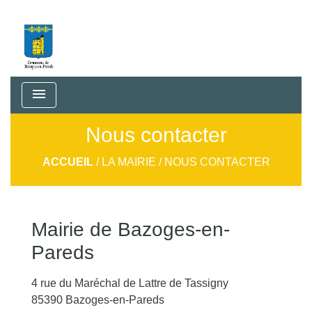
menu
Nous contacter
ACCUEIL
/
LA MAIRIE
/
NOUS CONTACTER
Mairie de Bazoges-en-
Pareds
4 rue du Maréchal de Lattre de Tassigny
85390 Bazoges-en-Pareds