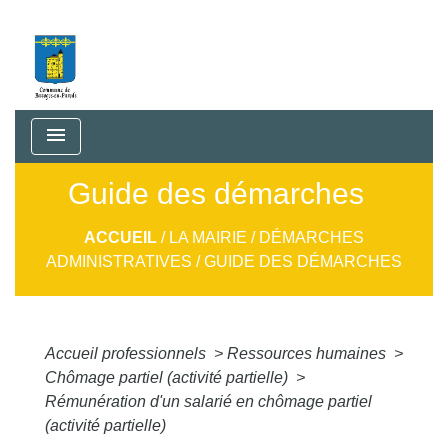
menu
Guide des démarches
ACCUEIL
/
LA MAIRIE
/
DÉMARCHES
ADMINISTRATIVES
/
GUIDE DES DÉMARCHES
Accueil professionnels
>
Ressources humaines
>
Chômage partiel (activité partielle)
>
Rémunération d'un salarié en chômage partiel
(activité partielle)