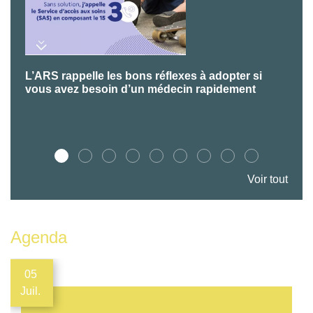
L’ARS rappelle les bons réflexes à adopter si
P
vous avez besoin d’un médecin rapidement
Voir tout
Agenda
05
Juil.