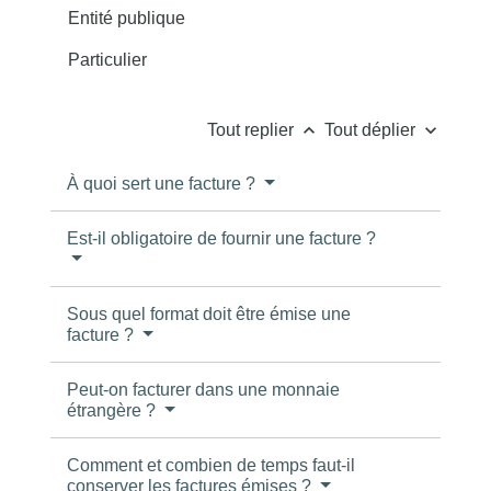
Entité publique
Particulier
keyboard_arrow_up
keyboard_arrow_down
Tout replier
Tout déplier
À quoi sert une facture ?
Est-il obligatoire de fournir une facture ?
Sous quel format doit être émise une
facture ?
Peut-on facturer dans une monnaie
étrangère ?
Comment et combien de temps faut-il
conserver les factures émises ?