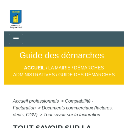
menu
Guide des démarches
ACCUEIL
/
LA MAIRIE
/
DÉMARCHES
ADMINISTRATIVES
/
GUIDE DES DÉMARCHES
Accueil professionnels
>
Comptabilité -
Facturation
>
Documents commerciaux (factures,
devis, CGV)
>
Tout savoir sur la facturation
TOUT SAVOIR SUR LA