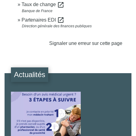
open_in_new
Taux de change
Banque de France
open_in_new
Partenaires EDI
Direction générale des finances publiques
Signaler une erreur sur cette page
Actualités