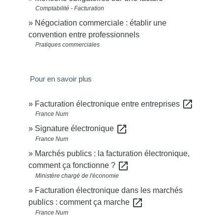
Comptabilité - Facturation
Négociation commerciale : établir une
convention entre professionnels
Pratiques commerciales
Pour en savoir plus
open_in_new
Facturation électronique entre entreprises
France Num
open_in_new
Signature électronique
France Num
Marchés publics : la facturation électronique,
open_in_new
comment ça fonctionne ?
Ministère chargé de l'économie
Facturation électronique dans les marchés
open_in_new
publics : comment ça marche
France Num