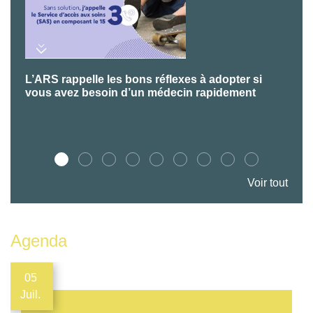
L’ARS rappelle les bons réflexes à adopter si
P
vous avez besoin d’un médecin rapidement
Voir tout
Agenda
05
Juil.