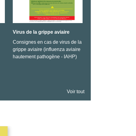
Virus de la grippe aviaire
Arrêté concernant l
voisinage
Consignes en cas de virus de la
Cliquez ici pour le co
grippe aviaire (influenza aviaire
hautement pathogène - IAHP)
Voir tout
2
13