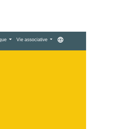
language
ique
Vie associative