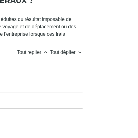
NÉRAUX ?
 déduites du résultat imposable de
de voyage et de déplacement ou des
e l'entreprise lorsque ces frais
keyboard_arrow_up
keyboard_arrow_down
Tout replier
Tout déplier