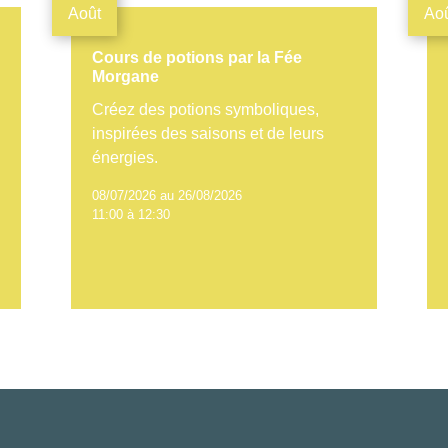
Août
Ao
Cours de potions par la Fée
Morgane
Créez des potions symboliques,
inspirées des saisons et de leurs
énergies.
08/07/2026 au 26/08/2026
11:00 à 12:30