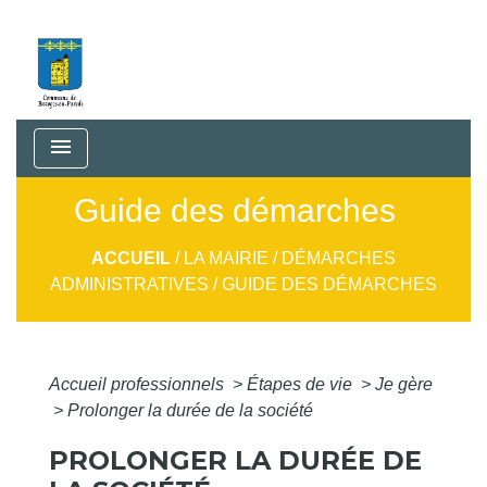
menu
Guide des démarches
ACCUEIL
/
LA MAIRIE
/
DÉMARCHES
ADMINISTRATIVES
/
GUIDE DES DÉMARCHES
Accueil professionnels
>
Étapes de vie
>
Je gère
>
Prolonger la durée de la société
PROLONGER LA DURÉE DE