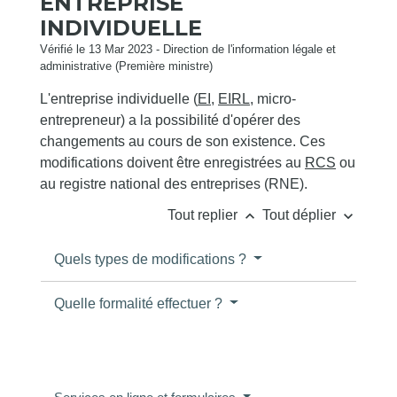
ENTREPRISE
INDIVIDUELLE
Vérifié le 13 Mar 2023 - Direction de l'information légale et
administrative (Première ministre)
L'entreprise individuelle (
EI
,
EIRL
, micro-
entrepreneur) a la possibilité d'opérer des
changements au cours de son existence. Ces
modifications doivent être enregistrées au
RCS
ou
au registre national des entreprises (RNE).
keyboard_arrow_up
keyboard_arrow_down
Tout replier
Tout déplier
Quels types de modifications ?
Quelle formalité effectuer ?