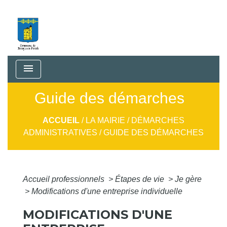
menu
Guide des démarches
ACCUEIL
/
LA MAIRIE
/
DÉMARCHES
ADMINISTRATIVES
/
GUIDE DES DÉMARCHES
Accueil professionnels
>
Étapes de vie
>
Je gère
>
Modifications d'une entreprise individuelle
MODIFICATIONS D'UNE