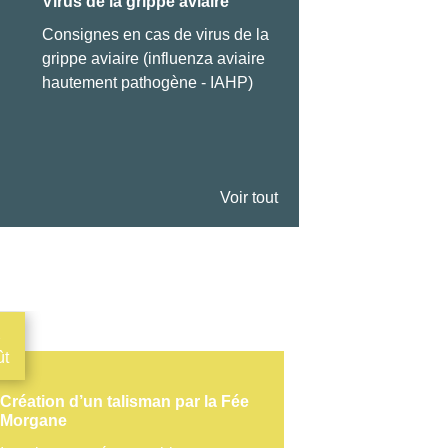
Virus de la grippe aviaire
Arrêté concernant l
voisinage
Consignes en cas de virus de la
Cliquez ici pour le co
grippe aviaire (influenza aviaire
hautement pathogène - IAHP)
Voir tout
2
13
ût
Août
Création d’un talisman par la Fée
La page du g
Morgane
Morgane