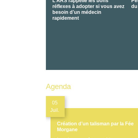
L’ARS rappelle les bons
Pe
réflexes à adopter si vous avez
du
besoin d’un médecin
rapidement
Agenda
05
Juil.
Création d’un talisman par la Fée
Morgane