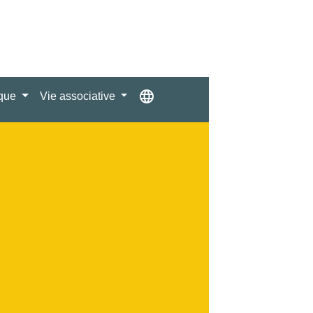
language
ique
Vie associative