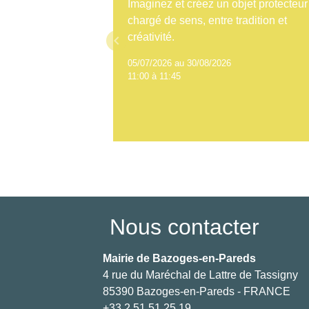
Imaginez et créez un objet protecteur
chargé de sens, entre tradition et
créativité.
keyboard_arrow_left
05/07/2026 au 30/08/2026
11:00 à 11:45
Nous contacter
Mairie de Bazoges-en-Pareds
4 rue du Maréchal de Lattre de Tassigny
85390 Bazoges-en-Pareds - FRANCE
+33 2 51 51 25 19