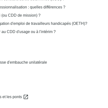
essionnalisation : quelles différences ?
i (ou CDD de mission) ?
ligation d'emploi de travailleurs handicapés (OETH)?
r au CDD d'usage ou à l'intérim ?
messe d'embauche unilatérale
open_in_new
és et les ponts