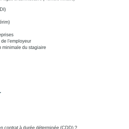
DI)
térim)
eprises
s de l'employeur
on minimale du stagiaire
n contrat à durée déterminée (CDD) ?