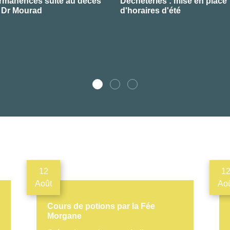
rmanences suite au décès
Déchèteries : mise en place
 Dr Mourad
d'horaires d'été
12
1
Août
Ao
Cours de potions par la Fée
Morgane