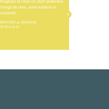
Imaginez et créez un objet protecteur
Calligraphiez
chargé de sens, entre tradition et
magique, pour
créativité.
l’apprenti-al
keyboard_arrow_right
08/07/2026 au 26/08/2026
09/07/2026 au 
15:30 à 16:15
14:30 à 15:15
Voir tout