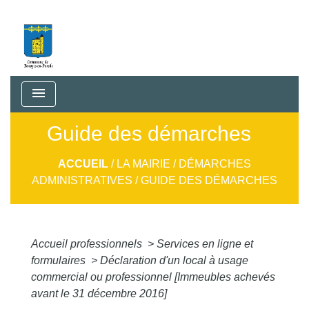
menu
Guide des démarches
ACCUEIL
/
LA MAIRIE
/
DÉMARCHES
ADMINISTRATIVES
/
GUIDE DES DÉMARCHES
Accueil professionnels
>
Services en ligne et
formulaires
>
Déclaration d'un local à usage
commercial ou professionnel [Immeubles achevés
avant le 31 décembre 2016]