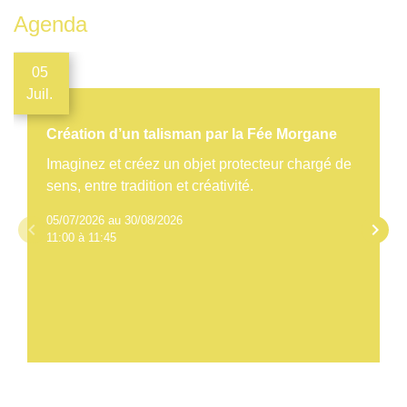
Agenda
05
Juil.
Création d’un talisman par la Fée Morgane
Imaginez et créez un objet protecteur chargé de
sens, entre tradition et créativité.
05/07/2026 au 30/08/2026
keyboard_arrow_left
keyboard_arrow_right
11:00 à 11:45
Voir tout