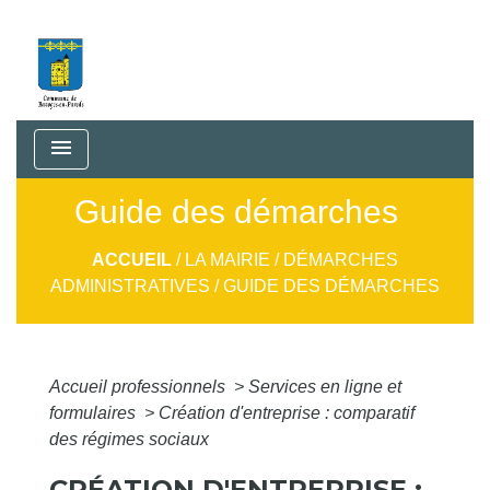
menu
Guide des démarches
ACCUEIL
/
LA MAIRIE
/
DÉMARCHES
ADMINISTRATIVES
/
GUIDE DES DÉMARCHES
Accueil professionnels
>
Services en ligne et
formulaires
>
Création d'entreprise : comparatif
des régimes sociaux
CRÉATION D'ENTREPRISE :