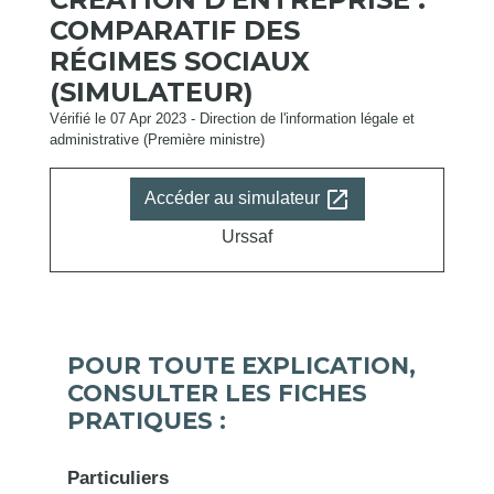
COMPARATIF DES
RÉGIMES SOCIAUX
(SIMULATEUR)
Vérifié le 07 Apr 2023 - Direction de l'information légale et
administrative (Première ministre)
open_in_new
Accéder au simulateur
Urssaf
POUR TOUTE EXPLICATION,
CONSULTER LES FICHES
PRATIQUES :
Particuliers