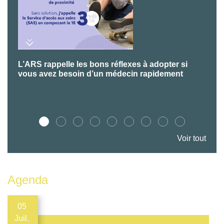
L’ARS rappelle les bons réflexes à adopter si
P
vous avez besoin d’un médecin rapidement
Voir tout
Agenda
05
Juil.