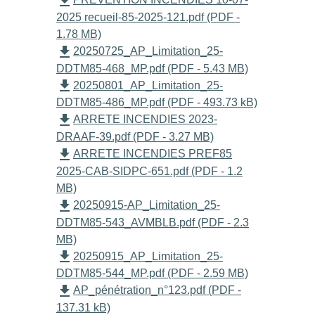
file_download
2025 recueil-85-2025-121.pdf (PDF -
1.78 MB)
file_download
20250725_AP_Limitation_25-
DDTM85-468_MP.pdf (PDF - 5.43 MB)
file_download
20250801_AP_Limitation_25-
DDTM85-486_MP.pdf (PDF - 493.73 kB)
file_download
ARRETE INCENDIES 2023-
DRAAF-39.pdf (PDF - 3.27 MB)
file_download
ARRETE INCENDIES PREF85
2025-CAB-SIDPC-651.pdf (PDF - 1.2
MB)
file_download
20250915-AP_Limitation_25-
DDTM85-543_AVMBLB.pdf (PDF - 2.3
MB)
file_download
20250915_AP_Limitation_25-
DDTM85-544_MP.pdf (PDF - 2.59 MB)
file_download
AP_pénétration_n°123.pdf (PDF -
137.31 kB)