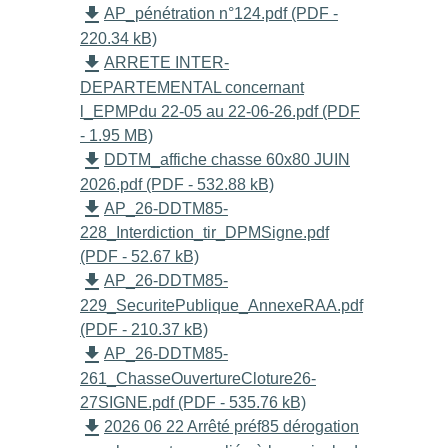
file_download
AP_pénétration n°124.pdf (PDF -
220.34 kB)
file_download
ARRETE INTER-
DEPARTEMENTAL concernant
l_EPMPdu 22-05 au 22-06-26.pdf (PDF
- 1.95 MB)
file_download
DDTM_affiche chasse 60x80 JUIN
2026.pdf (PDF - 532.88 kB)
file_download
AP_26-DDTM85-
228_Interdiction_tir_DPMSigne.pdf
(PDF - 52.67 kB)
file_download
AP_26-DDTM85-
229_SecuritePublique_AnnexeRAA.pdf
(PDF - 210.37 kB)
file_download
AP_26-DDTM85-
261_ChasseOuvertureCloture26-
27SIGNE.pdf (PDF - 535.76 kB)
file_download
2026 06 22 Arrêté préf85 dérogation