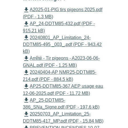
file_download
A2025-01-PIG tirs pigeons 2025.pdf
(PDF - 1.3 MB)
file_download
AP_24-DDTM85-432.pdf (PDF -
915.21 kB)
file_download
20240801_AP_Limitation_24-
DDTM85-495 _003_.pdf (PDF - 943.42
kB)
file_download
Arrêté - Tir pigeons - A2023-06-06-
GNAL.pdf (PDF - 1.25 MB)
file_download
20240404-AP NMR25-DDTM85-
214.pdf (PDF - 884.5 kB)
file_download
AP25-DDTM85-367 AEP usage eau
12-06-2025.pdf (PDF - 11.72 MB)
file_download
AP_25-DDTM85-
386_SNa_Signe.pdf (PDF - 197.6 kB)
file_download
20250703_AP_Limitation_25-
DDTM85-417_MP.pdf (PDF - 15.84 MB)
PREVENTION INCENDIES 10-07-