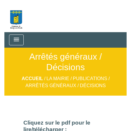
menu
Arrêtés généraux /
Décisions
ACCUEIL
/
LA MAIRIE
/
PUBLICATIONS
/
ARRÊTÉS GÉNÉRAUX / DÉCISIONS
Cliquez sur le pdf pour le
lire/télécharger :