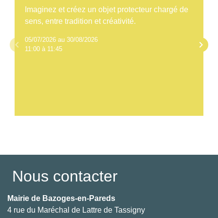
Imaginez et créez un objet protecteur chargé de
sens, entre tradition et créativité.
05/07/2026 au 30/08/2026
keyboard_arrow_left
keyboard_arrow_right
11:00 à 11:45
Voir tout
Nous contacter
Mairie de Bazoges-en-Pareds
4 rue du Maréchal de Lattre de Tassigny