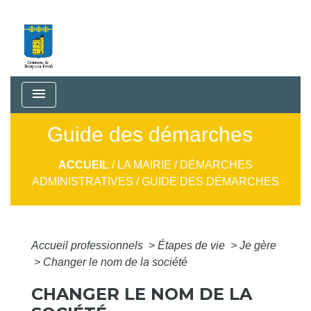
menu
Guide des démarches
ACCUEIL
/
LA MAIRIE
/
DÉMARCHES
ADMINISTRATIVES
/
GUIDE DES DÉMARCHES
Accueil professionnels
>
Étapes de vie
>
Je gère
>
Changer le nom de la société
CHANGER LE NOM DE LA