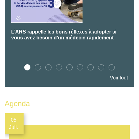
L’ARS rappelle les bons réflexes à adopter si
P
vous avez besoin d’un médecin rapidement
Voir tout
Agenda
05
Juil.